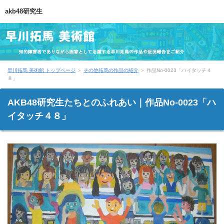
akb48研究生
早川拓馬 美術館 トップページ
＞
その他拓馬の作品の紹介
＞
作品No-0023「ハイタッチ４
８」
AKB48研究生たちとのふれあい｜作品No-0023「ハ
イタッチ４８」