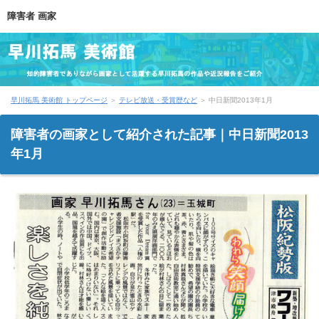
障害者 画家
早川拓馬 美術館 トップページ
＞
テレビ放送・受賞歴など
＞
中日新聞2013年1月
障害者の画家として紹介された記事｜中日新聞2013
年1月