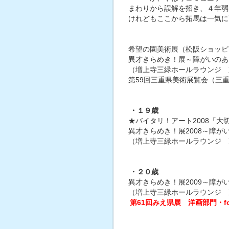
まわりから誤解を招き、４年弱で
けれどもここから拓馬は一気に
希望の園美術展（松阪ショッピ
異才きらめき！展～障がいのあ
（増上寺三緑ホールラウンジ 
第59回三重県美術展覧会（三
・１９歳
★バイタリ！アート2008「
異才きらめき！展2008～障
（増上寺三緑ホールラウンジ 
・２０歳
異才きらめき！展2009～障
（増上寺三緑ホールラウンジ 
第61回みえ県展 洋画部門・for 