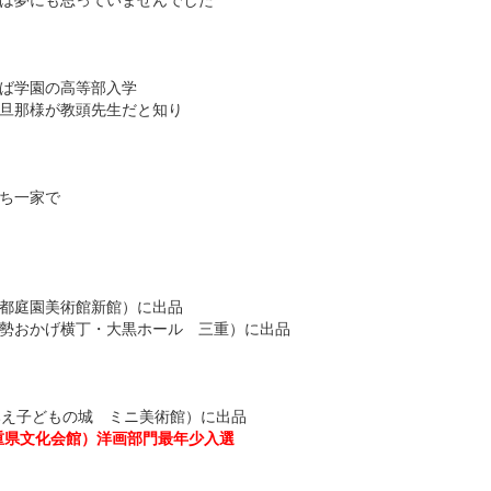
は夢にも思っていませんでした
ば学園の高等部入学
旦那様が教頭先生だと知り
ち一家で
都庭園美術館新館）に出品
勢おかげ横丁・大黒ホール 三重）に出品
みえ子どもの城 ミニ美術館）に出品
重県文化会館）洋画部門最年少入選