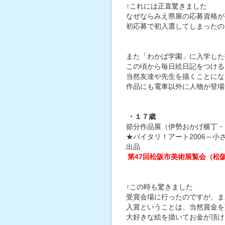
↑これには正直驚きました
なぜならみえ県展の応募資格が
初応募で初入選してしまったの
また「わかば学園」に入学した
この頃から毎日絵日記をつける
当然友達や先生を描くことにな
作品にも電車以外に人物が登場
・１７歳
節分作品展（伊勢おかげ横丁・
★バイタリ！アート2006～
出品
第47回松阪市美術展覧会（松
↑この時も驚きました
受賞会場に行ったのですが、ま
入賞ということは、当然賞金を
大好きな絵を描いてお金が頂け