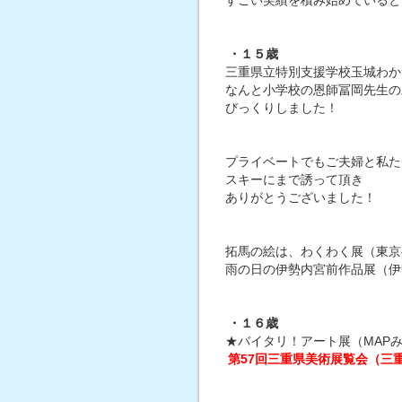
すごい実績を積み始めていると
・１５歳
三重県立特別支援学校玉城わか
なんと小学校の恩師冨岡先生の
びっくりしました！
プライベートでもご夫婦と私た
スキーにまで誘って頂き
ありがとうございました！
拓馬の絵は、わくわく展（東京
雨の日の伊勢内宮前作品展（伊
・１６歳
★バイタリ！アート展（MAP
第57回三重県美術展覧会（三