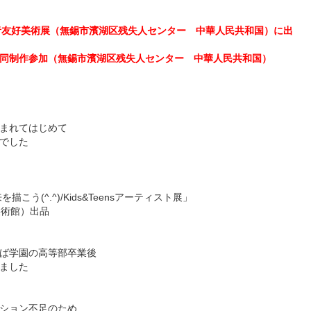
者友好美術展（無錫市濱湖区残失人センター 中華人民共和国）に出
同制作参加（無錫市濱湖区残失人センター 中華人民共和国）
まれてはじめて
でした
こう(^.^)/Kids&Teensアーティスト展」
美術館）出品
ば学園の高等部卒業後
ました
ション不足のため