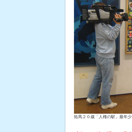
拓馬２０歳「人権の駅」最年少