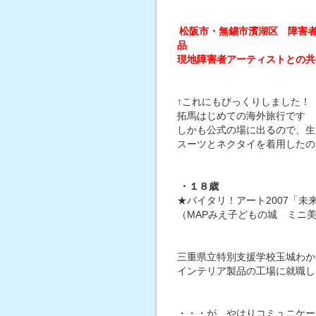
松阪市・無錫市濱湖区 障害
品
現地障害者アーティストとの共
↑これにもびっくりしました！
拓馬はじめての海外旅行です
しかも公式の場に出るので、生
スーツとネクタイを着用したの
・１８歳
★バイタリ！アート2007「未来を描
（MAPみえ子どもの城 ミニ
三重県立特別支援学校玉城わか
インテリア製品の工場に就職し
・・・が、やはりコミュニケー