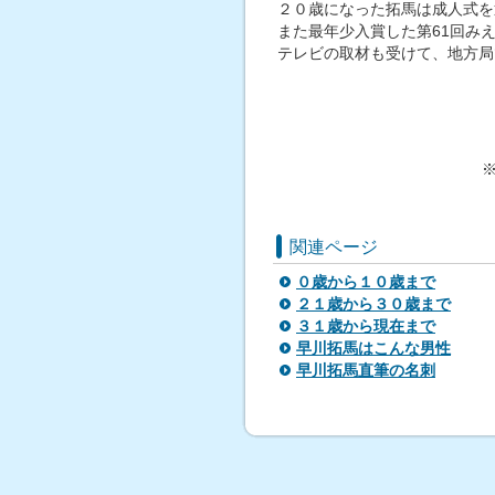
２０歳になった拓馬は成人式を
また最年少入賞した第61回みえ県展
テレビの取材も受けて、地方局
関連ページ
０歳から１０歳まで
２１歳から３０歳まで
３１歳から現在まで
早川拓馬はこんな男性
早川拓馬直筆の名刺