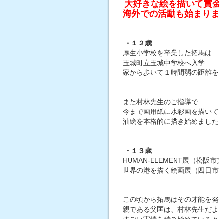
大好きな絵を描いて賞
海外での活動も始まり
・１２歳
厚生小学校を卒業した拓馬は
玉城町立玉城中学校へ入学
家から歩いて１時間弱の距離を
また村林先生のご指導で
今まで画用紙に水彩画を描いて
油絵を本格的に描き始めました
・１３歳
HUMAN-ELEMENT展（松
世界の港を描く絵画展（四日市
この頃から拓馬はその才能を発
親である父匡は、村林先生だよ