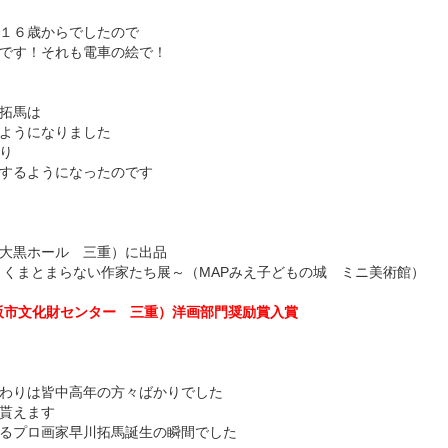
１６歳からでしたので
です！それも電車の絵で！
拓馬は
ようになりました
り
するようになったのです
大黒ホール 三重）に出品
小さくまとまらない作家たち展～（MAPみえ子どもの城 ミニ美術館）
阪市文化財センター 三重）洋画部門奨励賞入賞
わりは皆中高年の方々ばかりでした
貰えます
るプロ画家早川拓馬誕生の瞬間でした