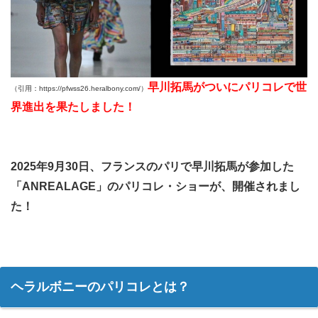
早川拓馬がついにパリコレで世
（引用：https://pfwss26.heralbony.com/）
界進出を果たしました！
2025年9月30日、フランスのパリで
早川拓馬が参加した
「ANREALAGE」の
パリコレ・ショーが、開催されまし
た！
ヘラルボニーのパリコレとは？